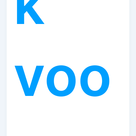
k
voo