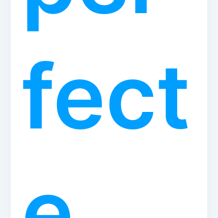
fect
e