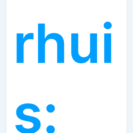
rhui
s: