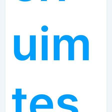
uim
tes