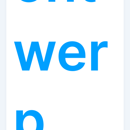
wer
p,