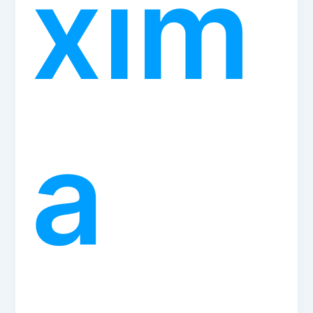
xim
a