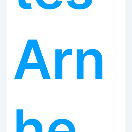
Arn
he