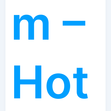
m –
Hot