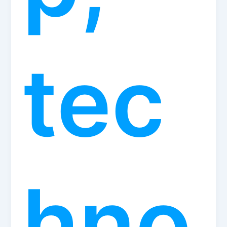
tec
hno